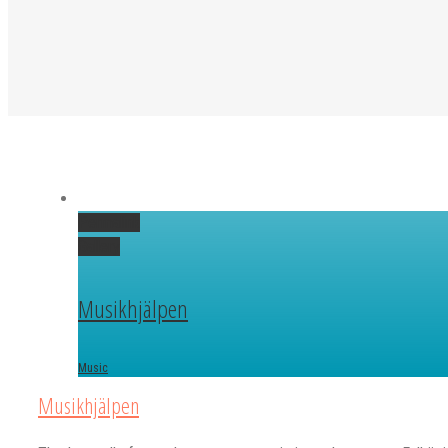
Permalink
Gallery
Musikhjälpen
Music
Musikhjälpen