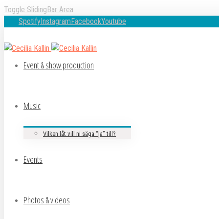
Toggle SlidingBar Area
Spotify
Instagram
Facebook
Youtube
Event & show production
Music
Vilken låt vill ni säga “ja” till?
Events
Photos & videos