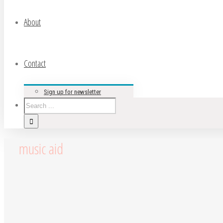
About
Contact
Sign up for newsletter
music aid